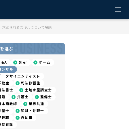
策、求められるスキルについて解説
BUSINESS
を選ぶ
M&A
SIer
ゲーム
コンサル
データサイエンティスト
不動産
司法修習生
司法書士
土地家屋調査士
建設
弁護士
整備士
日本語教師
業界共通
測量士
知財・弁理士
経理職
自動車
訪問看護