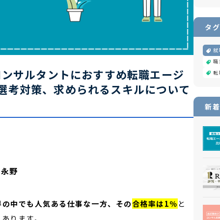
タグ
就
職
略コンサルタントにおすすめ転職エージ
転
選考対策、求められるスキルについて
新着
 永野
界の中でも人気ある仕事な一方、その
合格率は1％
と
もあります。