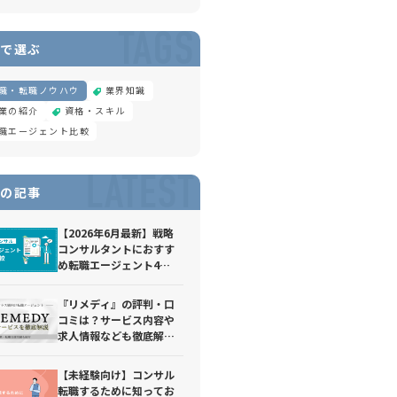
TAGS
で選ぶ
職・転職ノウハウ
業界知識
業の紹介
資格・スキル
職エージェント比較
LATEST
の記事
【2026年6月最新】戦略
コンサルタントにおすす
め転職エージェント4
選！転職難易度や選考対
策、求められるスキルに
『リメディ』の評判・口
ついて解説
コミは？サービス内容や
求人情報なども徹底解
説！
【未経験向け】コンサル
転職するために知ってお