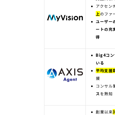
アクセン
上
のファ
ユーザー
ートの充
得
Big4コ
いる
平均支援
援
コンサル
ス
を熟知
創業以来