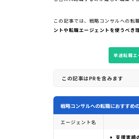
この記事では、戦略コンサルへの転
ントや転職エージェントを使うべき
早速転職エ
この記事はPRを含みます
CAREER VIEWが紹介するサービス
われた場合にサービスの提供元の企業様
戦略コンサルへの転職におすすめの
ザーの利益を第一に考えており、サービ
エージェント名
支援実績