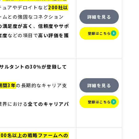
チュアやデロイトなど
200社以
ームとの強固なコネクション
詳細を見る
の満足度が高く
、
信頼度やサポ
登録はこちら
実度
などの項目で
高い評価を獲
ンサルタントの30％が登録して
期間3年
の長期的なキャリア支
詳細を見る
登録はこちら
業界における
全てのキャリアパ
300名以上の戦略ファームへの