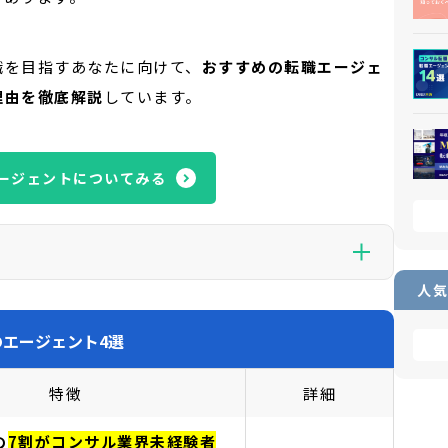
職を目指すあなたに向けて、
おすすめの転職エージェ
理由を徹底解説
しています。
ージェントについてみる
人気
の一部には広告が含まれており、当サイトを経由して申し込みが行
より報酬を受け取ることがあります。ただし、当サイトはユー
エージェント4選
スの評価に関して影響を及ぼすことはありません。
特徴
詳細
の
7
割がコンサル業界未経験者