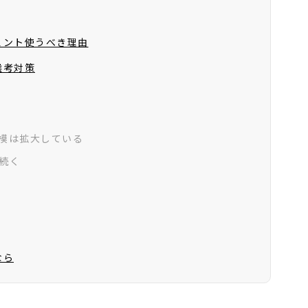
ェント使うべき理由
選考対策
模は拡大している
続く
なら