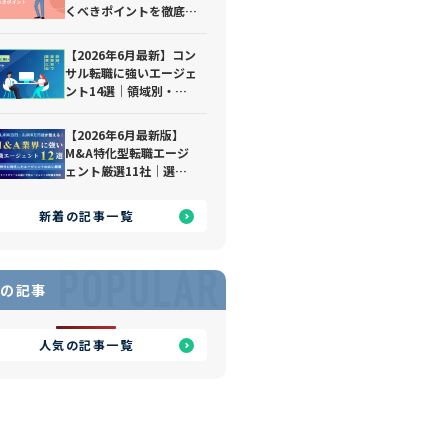
くべきポイントを徹底解
説｜おすすめの転職エー
ジェントも紹介
【2026年6月最新】コン
サル転職に強いエージェ
ント14選｜領域別・経
験別で徹底比較
【2026年6月最新版】
M&A特化型転職エージ
ェント厳選11社｜選び
方や利用のポイントも踏
まえて徹底解説！
新着の記事一覧
POPULAR
の記事
人気の記事一覧