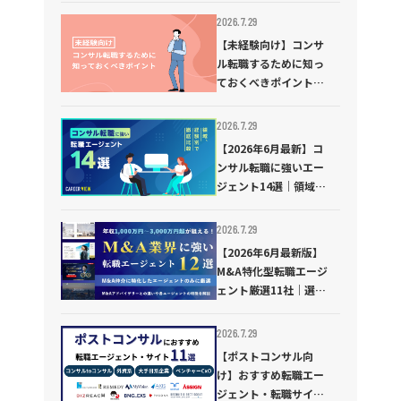
考対策、求められるス
2026.7.29
キルについて解説
【未経験向け】コンサ
ル転職するために知っ
ておくべきポイントを
徹底解説｜おすすめの
転職エージェントも紹
2026.7.29
介
【2026年6月最新】コ
ンサル転職に強いエー
ジェント14選｜領域
別・経験別で徹底比較
2026.7.29
【2026年6月最新版】
M&A特化型転職エージ
ェント厳選11社｜選び
方や利用のポイントも
踏まえて徹底解説！
2026.7.29
【ポストコンサル向
け】おすすめ転職エー
ジェント・転職サイト