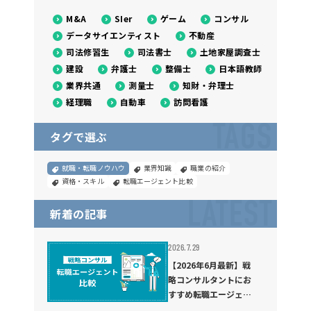
M&A
SIer
ゲーム
コンサル
データサイエンティスト
不動産
司法修習生
司法書士
土地家屋調査士
建設
弁護士
整備士
日本語教師
業界共通
測量士
知財・弁理士
経理職
自動車
訪問看護
TAGS
タグで選ぶ
就職・転職ノウハウ
業界知識
職業の紹介
資格・スキル
転職エージェント比較
LATEST
新着の記事
2026.7.29
【2026年6月最新】戦
略コンサルタントにお
すすめ転職エージェン
ト4選！転職難易度や選