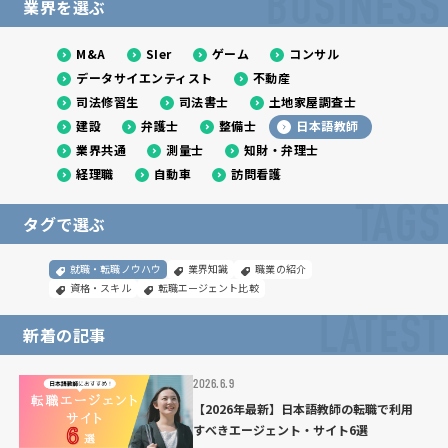
BUSINESS
業界を選ぶ
M&A
SIer
ゲーム
コンサル
データサイエンティスト
不動産
司法修習生
司法書士
土地家屋調査士
建設
弁護士
整備士
日本語教師
業界共通
測量士
知財・弁理士
経理職
自動車
訪問看護
TAGS
タグで選ぶ
就職・転職ノウハウ
業界知識
職業の紹介
資格・スキル
転職エージェント比較
LATEST
新着の記事
2026.6.9
【2026年最新】日本語教師の転職で利用
すべきエージェント・サイト6選