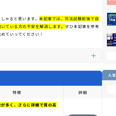
っしゃると思います。
本記事では、司法試験前後で自
抱いている方の不安を解消します。
ぜひ本記事を参考
進めていってください！
の一部には広告が含まれており、当サイトを経由して申し込みが行
より報酬を受け取ることがあります。ただし、当サイトはユー
人気
スの評価に関して影響を及ぼすことはありません。
特徴
詳細
数が多く、さらに詳細で質の高