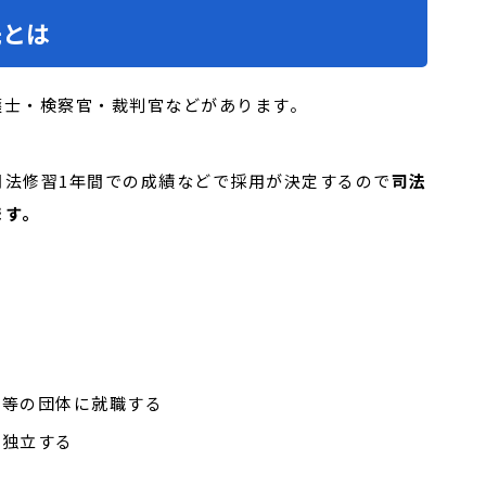
先とは
護士・検察官・裁判官などがあります。
司法修習1年間での成績などで採用が決定するので
司法
ます。
庁等の団体に就職する
、独立する