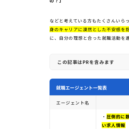
の？」
などと考えている方もたくさんいら
身のキャリアに漠然とした不安感を
に、自分の理想と合った就職活動を
この記事はPRを含みます
CAREER VIEWが紹介するサービス
われた場合にサービスの提供元の企業様
就職エージェント一覧表
ザーの利益を第一に考えており、サービ
エージェント名
・
圧倒的に
い求人情報