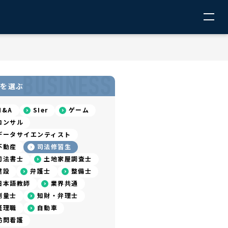
BUSINESS
を選ぶ
M&A
SIer
ゲーム
コンサル
データサイエンティスト
不動産
司法修習生
司法書士
土地家屋調査士
建設
弁護士
整備士
日本語教師
業界共通
測量士
知財・弁理士
経理職
自動車
訪問看護