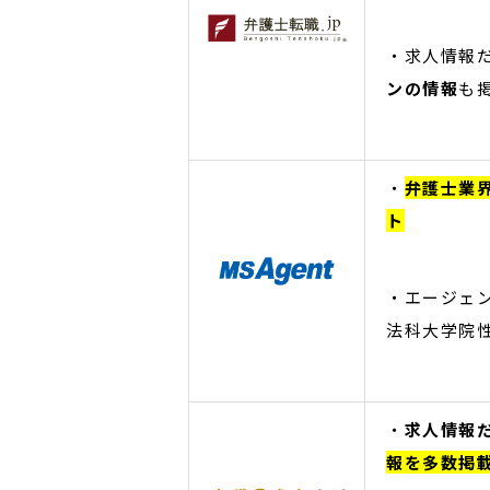
・求人情報
ンの情報
も
・
弁護士業
ト
・エージェン
法科大学院
・
求人情報
報を多数掲