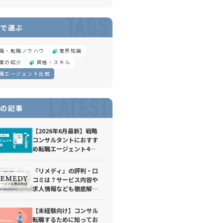
TAGS
で選ぶ
職・転職ノウハウ
業界知識
業の紹介
資格・スキル
職エージェント比較
LATEST
の記事
【2026年6月最新】戦略
コンサルタントにおすす
め転職エージェント4
選！転職難易度や選考対
策、求められるスキルに
『リメディ』の評判・口
ついて解説
コミは？サービス内容や
求人情報なども徹底解
説！
【未経験向け】コンサル
転職するために知ってお