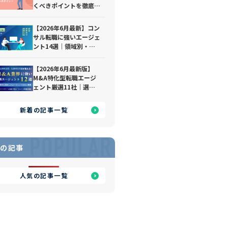
くべきポイントを徹底解
説｜おすすめの転職エー
ジェントも紹介
【2026年6月最新】コン
サル転職に強いエージェ
ント14選｜領域別・経
験別で徹底比較
【2026年6月最新版】
M&A特化型転職エージ
ェント厳選11社｜選び
方や利用のポイントも踏
まえて徹底解説！
新着の記事一覧
POPULAR
の記事
人気の記事一覧