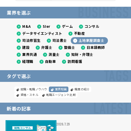
BUSINESS
業界を選ぶ
M&A
SIer
ゲーム
コンサル
データサイエンティスト
不動産
司法修習生
司法書士
土地家屋調査士
建設
弁護士
整備士
日本語教師
業界共通
測量士
知財・弁理士
経理職
自動車
訪問看護
TAGS
タグで選ぶ
就職・転職ノウハウ
業界知識
職業の紹介
資格・スキル
転職エージェント比較
LATEST
新着の記事
2026.7.29