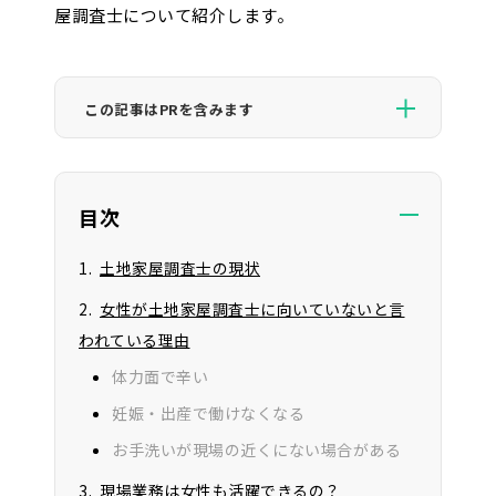
屋調査士について紹介します。
この記事はPRを含みます
CAREER VIEWが紹介するサービスの一部には広告が
含まれており、当サイトを経由して申し込みが行われ
た場合にサービスの提供元の企業様より報酬を受け
目次
取ることがあります。ただし、当サイトはユーザーの
利益を第一に考えており、サービスの評価に関して影
土地家屋調査士の現状
響を及ぼすことはありません。
女性が土地家屋調査士に向いていないと言
われている理由
体力面で辛い
妊娠・出産で働けなくなる
お手洗いが現場の近くにない場合がある
現場業務は女性も活躍できるの？