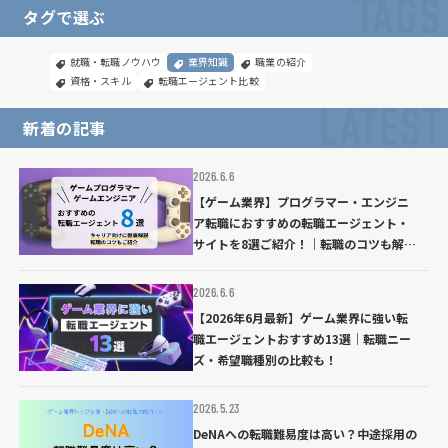
TAGS
タグで選ぶ
就職・転職ノウハウ
業界知識
職業の紹介
資格・スキル
転職エージェント比較
LATEST
新着の記事
2026.6.6
【ゲーム業界】プログラマー・エンジニ
ア転職におすすめの転職エージェント・
サイトを8選ご紹介！｜転職のコツも解説
【2026年6月最新】
2026.6.6
【2026年6月最新】ゲーム業界に強い転
職エージェントおすすめ13選｜転職ニー
ズ・希望職種別の比較も！
2026.5.23
DeNAへの転職難易度は高い？中途採用の