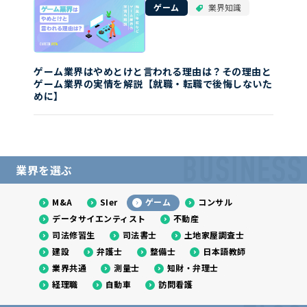
ゲーム
業界知識
ゲーム業界はやめとけと言われる理由は？その理由と
ゲーム業界の実情を解説【就職・転職で後悔しないた
めに】
BUSINESS
業界を選ぶ
M&A
SIer
ゲーム
コンサル
データサイエンティスト
不動産
司法修習生
司法書士
土地家屋調査士
建設
弁護士
整備士
日本語教師
業界共通
測量士
知財・弁理士
経理職
自動車
訪問看護