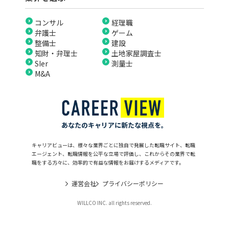
コンサル
経理職
弁護士
ゲーム
整備士
建設
知財・弁理士
土地家屋調査士
SIer
測量士
M&A
あなたのキャリアに新たな視点を。
キャリアビューは、様々な業界ごとに独自で発展した転職サイト、転職
エージェント、転職情報を公平な立場で評価し、これからその業界で転
職をする方々に、効率的で有益な情報をお届けするメディアです。
運営会社
プライバシーポリシー
WILLCO INC. all rights reserved.