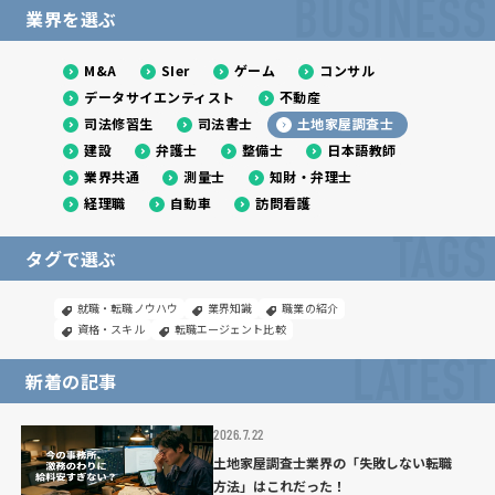
BUSINESS
業界を選ぶ
M&A
SIer
ゲーム
コンサル
データサイエンティスト
不動産
司法修習生
司法書士
土地家屋調査士
建設
弁護士
整備士
日本語教師
業界共通
測量士
知財・弁理士
経理職
自動車
訪問看護
TAGS
タグで選ぶ
就職・転職ノウハウ
業界知識
職業の紹介
資格・スキル
転職エージェント比較
LATEST
新着の記事
2026.7.22
土地家屋調査士業界の「失敗しない転職
方法」はこれだった！