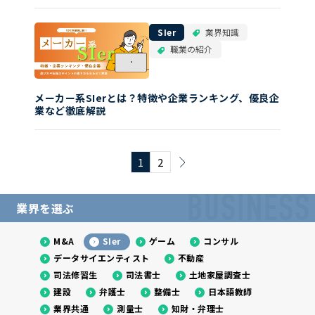
SIer
業界知識
職業の紹介
メーカー系SIerとは？特徴や企業ランキング、優良企
業など徹底解説
1
2
BUSINESS
業界を選ぶ
M&A
SIer
ゲーム
コンサル
データサイエンティスト
不動産
司法修習生
司法書士
土地家屋調査士
建設
弁護士
整備士
日本語教師
業界共通
測量士
知財・弁理士