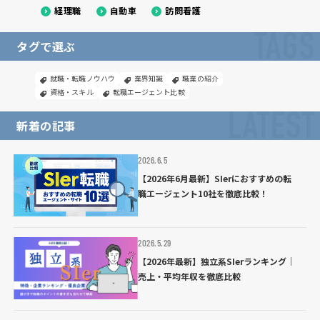
経理職
自動車
訪問看護
TAGS
タグで選ぶ
就職・転職ノウハウ
業界知識
職業の紹介
資格・スキル
転職エージェント比較
LATEST
新着の記事
2026.6.5
【2026年6月最新】SIerにおすすめの転
職エージェント10社を徹底比較！
2026.5.29
【2026年最新】独立系SIerランキング｜
売上・平均年収を徹底比較