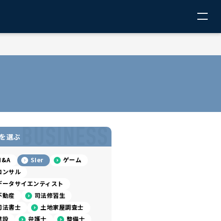
BUSINESS
を選ぶ
M&A
SIer
ゲーム
コンサル
データサイエンティスト
不動産
司法修習生
司法書士
土地家屋調査士
建設
弁護士
整備士