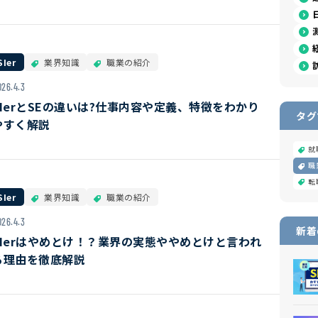
SIer
業界知識
職業の紹介
026.4.3
SIerとSEの違いは?仕事内容や定義、特徴をわかり
タグ
やすく解説
就
職
転
SIer
業界知識
職業の紹介
026.4.3
新着
SIerはやめとけ！？業界の実態ややめとけと言われ
る理由を徹底解説