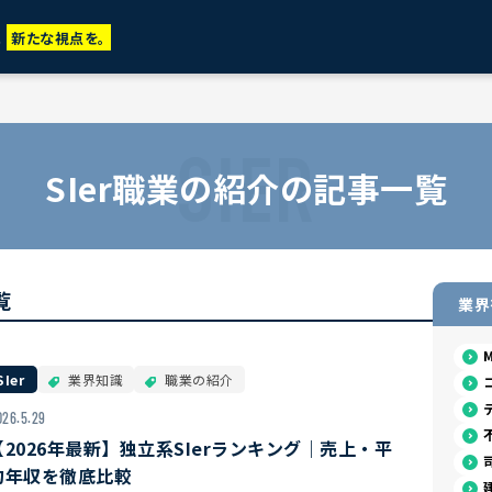
に
新たな視点を。
SIER
SIer職業の紹介の記事一覧
覧
業界
SIer
業界知識
職業の紹介
026.5.29
【2026年最新】独立系SIerランキング｜売上・平
均年収を徹底比較