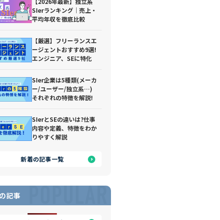
【2026年最新】独立系
SIerランキング｜売上・
平均年収を徹底比較
【厳選】フリーランスエ
ージェントおすすめ9選!
エンジニア、SEに特化
SIer企業は5種類(メーカ
ー/ユーザー/独立系…)
それぞれの特徴を解説!
SIerとSEの違いは?仕事
内容や定義、特徴をわか
りやすく解説
新着の記事一覧
POPULAR
の記事