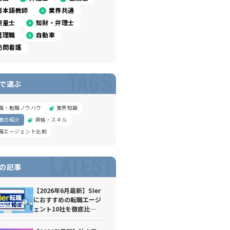
日本語教師
業界共通
測量士
知財・弁理士
経理職
自動車
訪問看護
TAGS
で選ぶ
職・転職ノウハウ
業界知識
業の紹介
資格・スキル
職エージェント比較
LATEST
の記事
【2026年6月最新】SIer
におすすめの転職エージ
ェント10社を徹底比
較！