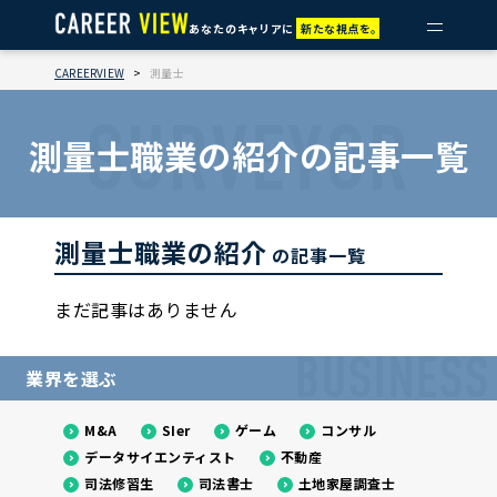
あなたのキャリアに
新たな視点を。
CAREERVIEW
>
測量士
SURVEYOR
測量士職業の紹介の記事一覧
測量士職業の紹介
の記事一覧
まだ記事はありません
BUSINESS
業界を選ぶ
M&A
SIer
ゲーム
コンサル
データサイエンティスト
不動産
司法修習生
司法書士
土地家屋調査士