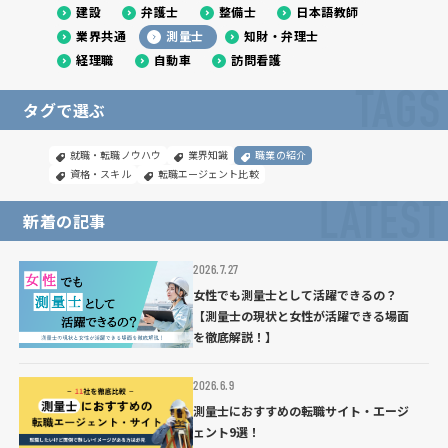
建設
弁護士
整備士
日本語教師
業界共通
測量士
知財・弁理士
経理職
自動車
訪問看護
TAGS
タグで選ぶ
就職・転職ノウハウ
業界知識
職業の紹介
資格・スキル
転職エージェント比較
LATEST
新着の記事
2026.7.27
女性でも測量士として活躍できるの？
【測量士の現状と女性が活躍できる場面
を徹底解説！】
2026.6.9
測量士におすすめの転職サイト・エージ
ェント9選！