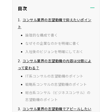
含まれており、当サイトを経由して申し込みが行われ
た場合にサービスの提供元の企業様より報酬を受け
目次
取ることがあります。ただし、当サイトはユーザーの
利益を第一に考えており、サービスの評価に関して影
コンサル業界の志望動機で抑えたいポイン
響を及ぼすことはありません。
ト
論理的な構成で書く
なぜその企業なのかを明確に書く
入社後のビジョンを明確にしておく
コンサル業界の志望動機の内容は分類によ
って変わる？
IT系コンサルの志望動機のポイント
戦略系コンサルの志望動機のポイント
総合系コンサル（ビジネスコンサル）の
志望動機のポイント
コンサル業界の志望動機でアピールしたい