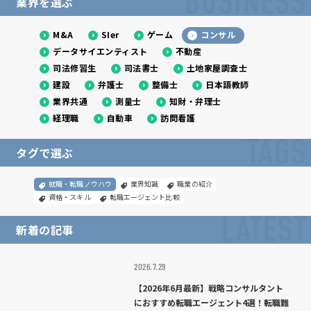
BUSINESS
業界を選ぶ
て解説
M&A
SIer
ゲーム
コンサル
データサイエンティスト
不動産
司法修習生
司法書士
土地家屋調査士
建設
弁護士
整備士
日本語教師
業界共通
測量士
知財・弁理士
経理職
自動車
訪問看護
TAGS
タグで選ぶ
就職・転職ノウハウ
業界知識
職業の紹介
資格・スキル
転職エージェント比較
LATEST
新着の記事
2026.7.29
【2026年6月最新】戦略コンサルタント
におすすめ転職エージェント4選！転職難