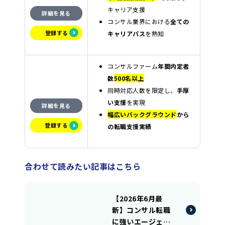
キャリア支援
詳細を見る
コンサル業界における
全ての
登録する
キャリアパス
を熟知
コンサルファーム
年間内定者
数
500名以上
同時対応人数を限定し、
手厚
い支援
を実現
詳細を見る
幅広いバックグラウンド
から
登録する
の転職支援実績
合わせて読みたい記事はこちら
【2026年6月最
新】コンサル転職
に強いエージェン