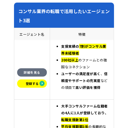
コンサル業界の転職で活用したいエージェン
ト3選
エージェント名
特徴
支援実績の
7
割がコンサル業
界未経験者
200社以上
のファームとの強
固なコネクション
詳細を見る
ユーザーの満足度が高く
、
信
頼度やサポートの充実度
など
登録する
の項目で
高い評価を獲得
大手コンサルファーム在籍者
の4人に1人が登録しており、
転職支援数第1位
平均支援期間3年
の長期的な