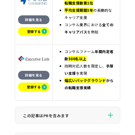
転職支援数第1位
平均支援期間3年
の長期的な
キャリア支援
詳細を見る
コンサル業界における
全ての
登録する
キャリアパス
を熟知
コンサルファーム
年間内定者
数
500名以上
同時対応人数を限定し、
手厚
い支援
を実現
詳細を見る
幅広いバックグラウンド
から
登録する
の転職支援実績
この記事はPRを含みます
CAREER VIEWが紹介するサービスの一部には広告が