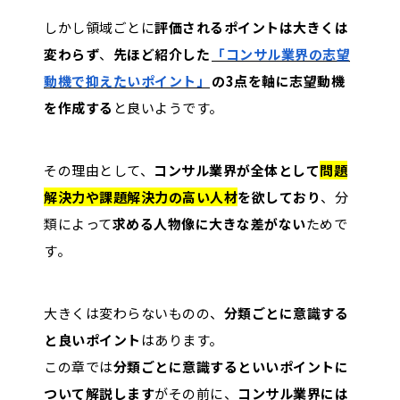
しかし領域ごとに
評価されるポイントは大きくは
変わらず
、
先ほど紹介した
「コンサル業界の志望
動機で抑えたいポイント」
の3点を軸に志望動機
を作成する
と良いようです。
その理由として、
コンサル業界が全体として
問題
解決力や課題解決力の高い人材
を欲しており
、分
類によって
求める人物像に大きな差がない
ためで
す。
大きくは変わらないものの、
分類ごとに意識する
と良いポイント
はあります。
この章では
分類ごとに意識するといいポイントに
ついて解説します
がその前に、
コンサル業界には