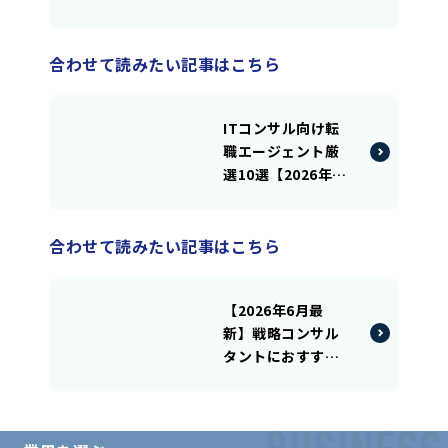
ト14選｜領域別・
経験別で徹底比較
合わせて読みたい記事はこちら
ITコンサル向け転
職エージェント厳
選10選【2026年6
月最新】|未経験か
らの転職・キャリ
アアップなどニー
合わせて読みたい記事はこちら
ズ別の比較も
【2026年6月最
新】戦略コンサル
タントにおすすめ
転職エージェント4
選！転職難易度や
選考対策、求めら
れるスキルについ