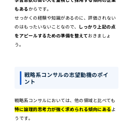
ドバイザリー
コンサ
るアドバイザリーサービスの
もある
からです。
・KPMG FAS
ル
提供
せっかくの経験や知識があるのに、評価されない
・山田コンサルティ
のはもったいないことなので、
しっかり上記の点
ンググループ
をアピールするための準備を整えて
おきましょ
シンク
う。
・野村総合研究所
タンク
政策提言や経済・社会に関す
・三菱総合研究所
系
る調査・分析を行い、戦略的
・三菱UFJ リサーチ
コンサ
な意思決定を支援
戦略系コンサルの志望動機のポイ
＆コンサルティング
ル
ント
戦略系コンサルにおいては、他の領域と比べても
特に論理的思考力が強く求められる傾向にある
よ
うです。