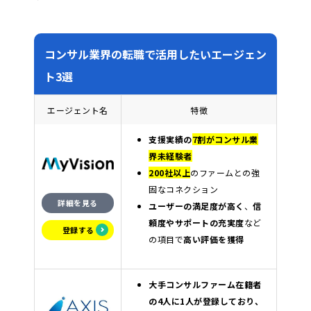
コンサル業界の転職で活用したいエージェン
ト3選
エージェント名
特徴
支援実績の
7
割がコンサル業
界未経験者
200社以上
のファームとの強
固なコネクション
詳細を見る
ユーザーの満足度が高く
、
信
頼度やサポートの充実度
など
登録する
の項目で
高い評価を獲得
大手コンサルファーム在籍者
の4人に1人が登録しており、