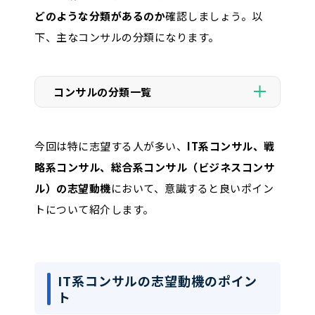
どのような分類があるのか
確認しましょう。以
下、主なコンサルの分類になります。
コンサルの分類一覧
今回は特に志望する人が多い、
IT系コンサル、戦
分類名
担当する領域
企業例
略系コンサル、総合系コンサル（ビジネスコンサ
IT系
・ベイカレント
ル）の志望動機
において、意識すると良いポイン
企業のIT戦略の策定やシステ
コンサ
・シンプレクス
トについて紹介します。
ムの導入・運用のサポート
ル
・アクセンチュア
・マッキンゼー アン
ド カンパニー
IT系コンサルの志望動機のポイン
戦略系
ト
企業の長期的な成長戦略や競
・ボストンコンサル
コンサ