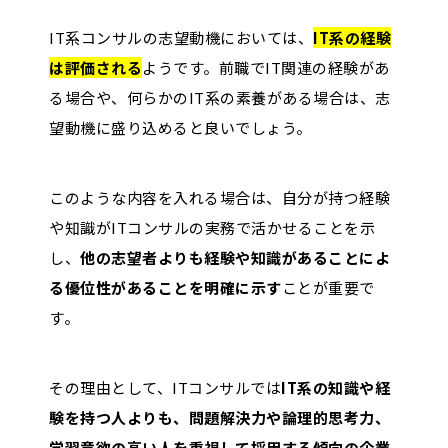
争優位性の確立を支援
ティンググループ
ル
IT系コンサルの志望動機においては、
・ベイン アンド カ
IT系の経験
は評価される
ようです。前職でIT関連の経験があ
ンパニー
る場合や、何らかのIT系の素養がある場合は、志
・デロイトトーマツ
望動機に盛り込めると良いでしょう。
総合系
コンサルティング
コンサ
・PwCコンサルティ
このような内容を入れる場合は、自分が持つ経験
ル
幅広い業界・領域に対して、
ング
や知識がITコンサルの実務で活かせることを示
（ビジ
戦略から実行支援まで一貫し
・KPMGコンサルテ
し、
他の志望者よりも経験や知識があることによ
ネスコ
たサービスを提供
ィング
る優位性があることを明確に示す
ことが重要で
ンサ
・EYストラテジーア
す。
ル）
ンドコンサルティン
グ
その理由として、ITコンサルでは
IT系の知識や経
・デロイトトーマツ
験を持つ人よりも、問題解決力や論理的思考力、
ファイナンシャルア
FAS系
M&Aや財務・会計に関連す
学習意欲の高い人を重視して採用する傾向の企業