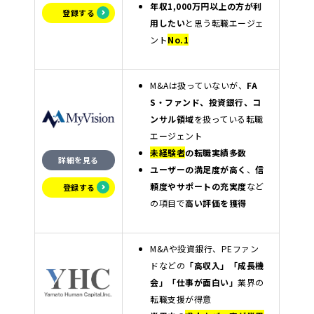
年収1,000万円以上の方が利
登録する
用したい
と思う転職エージェ
ント
No.1
M&Aは扱っていないが、
FA
S・ファンド、投資銀行、コ
ンサル領域
を扱っている転職
エージェント
未経験者
の転職実績多数
詳細を見る
ユーザーの満足度が高く
、
信
頼度やサポートの充実度
など
登録する
の項目で
高い評価を獲得
M&Aや投資銀行、PEファン
ドなどの
「高収入」「成長機
会」「仕事が面白い」
業界の
転職支援が得意