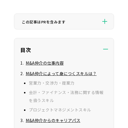
この記事はPRを含みます
CAREER VIEWが紹介するサービスの一部には広告が
含まれており、当サイトを経由して申し込みが行われ
た場合にサービスの提供元の企業様より報酬を受け
目次
取ることがあります。ただし、当サイトはユーザーの
利益を第一に考えており、サービスの評価に関して影
M&A仲介の仕事内容
響を及ぼすことはありません。
M&A仲介によって身につくスキルは？
営業力・交渉力・提案力
会計・ファイナンス・法務に関する情報
を扱うスキル
プロジェクトマネジメントスキル
M&A仲介からのキャリアパス