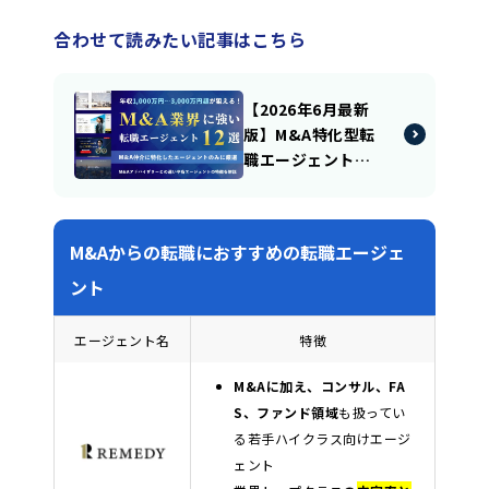
合わせて読みたい記事はこちら
【2026年6月最新
版】M&A特化型転
職エージェント厳
選11社｜選び方や
利用のポイントも
踏まえて徹底解
M&Aからの転職におすすめの転職エージェ
説！
ント
エージェント名
特徴
M&Aに加え、コンサル、FA
S、ファンド領域
も扱ってい
る若手ハイクラス向けエージ
ェント