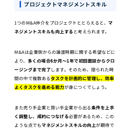
プロジェクトマネジメントスキル
1つのM&A仲介をプロジェクトととらえると、
マ
ネジメントスキルも向上する
と考えられます。
M&Aは企業側からの譲渡時期に関する希望などに
より、
多くの場合6か月〜1年で初回面談からクロ
ージングまで完了
します。そのため、限られた時
間の中で複数ある
タスクを計画的に管理し、効率
よくタスクを進める能力
が身につくでしょう。
また売り手企業と買い手企業から出る
条件を上手
く調整し、成約につなげる
必要があるため、この
ような点でも
マネジメントスキルの向上
が期待で