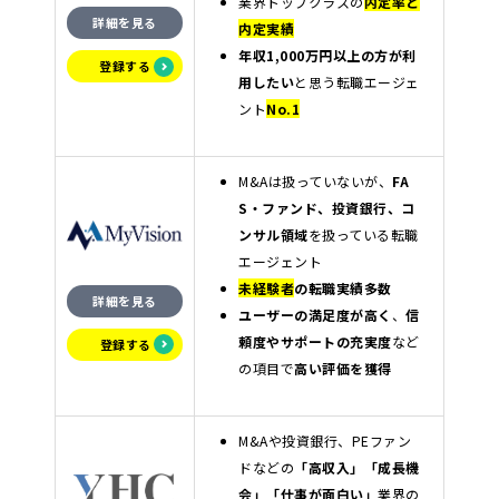
業界トップクラスの
内定率と
詳細を見る
内定実績
年収1,000万円以上の方が利
登録する
用したい
と思う転職エージェ
ント
No.1
M&Aは扱っていないが、
FA
S・ファンド、投資銀行、コ
ンサル領域
を扱っている転職
エージェント
未経験者
の転職実績多数
詳細を見る
ユーザーの満足度が高く
、
信
頼度やサポートの充実度
など
登録する
の項目で
高い評価を獲得
M&Aや投資銀行、PEファン
ドなどの
「高収入」「成長機
会」「仕事が面白い」
業界の