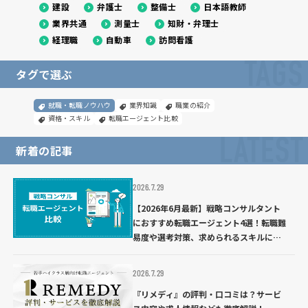
建設
弁護士
整備士
日本語教師
業界共通
測量士
知財・弁理士
経理職
自動車
訪問看護
TAGS
タグで選ぶ
就職・転職ノウハウ
業界知識
職業の紹介
資格・スキル
転職エージェント比較
LATEST
新着の記事
2026.7.29
【2026年6月最新】戦略コンサルタント
におすすめ転職エージェント4選！転職難
易度や選考対策、求められるスキルにつ
いて解説
2026.7.29
『リメディ』の評判・口コミは？サービ