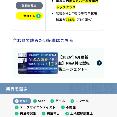
業界内の
求人カバー率が業界
詳細を見る
トップクラス
転職から1年後の
平均年収増
登録する
加率が
186％
（YHC調べ）
合わせて読みたい記事はこちら
【2026年6月最新
版】M&A特化型転
職エージェント厳
選11社｜選び方や
利用のポイントも
BUSINESS
踏まえて徹底解
業界を選ぶ
説！
M&A
SIer
ゲーム
コンサル
データサイエンティスト
不動産
司法修習生
司法書士
土地家屋調査士