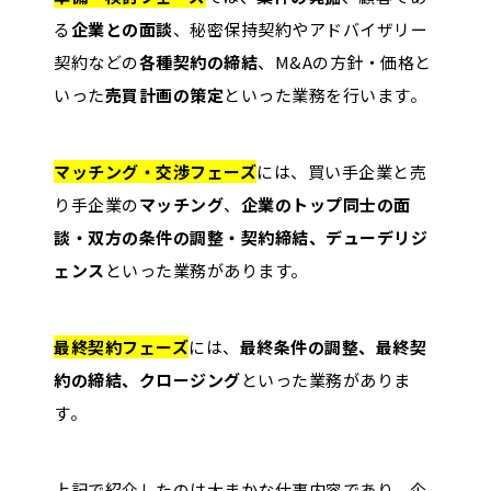
る
企業との面談
、秘密保持契約やアドバイザリー
契約などの
各種契約の締結
、M&Aの方針・価格と
いった
売買計画の策定
といった業務を行います。
マッチング・交渉フェーズ
には、買い手企業と売
り手企業の
マッチング
、
企業のトップ同士の面
談・双方の条件の調整・契約締結、デューデリジ
ェンス
といった業務があります。
最終契約フェーズ
には、
最終条件の調整、最終契
約の締結、クロージング
といった業務がありま
す。
上記で紹介したのは大まかな仕事内容であり、企