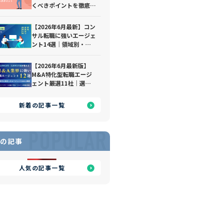
くべきポイントを徹底解
説｜おすすめの転職エー
ジェントも紹介
【2026年6月最新】コン
サル転職に強いエージェ
ント14選｜領域別・経
験別で徹底比較
【2026年6月最新版】
M&A特化型転職エージ
ェント厳選11社｜選び
方や利用のポイントも踏
まえて徹底解説！
新着の記事一覧
POPULAR
の記事
人気の記事一覧