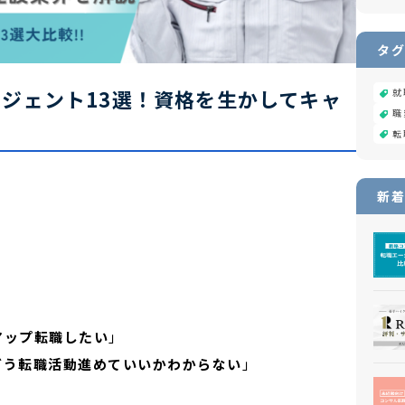
タグ
ジェント13選！資格を生かしてキャ
就
職
！
転
新着
アップ転職したい
」
どう転職活動進めていいかわからない
」