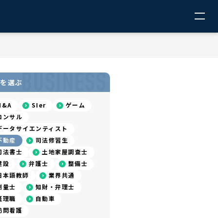
BUSINESS
を選ぶ
M&A
SIer
ゲーム
コンサル
データサイエンティスト
不動産
司法修習生
司法書士
土地家屋調査士
建設
弁護士
整備士
日本語教師
業界共通
測量士
知財・弁理士
経理職
自動車
訪問看護