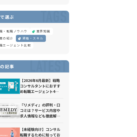
TAGS
で選ぶ
職・転職ノウハウ
業界知識
業の紹介
資格・スキル
職エージェント比較
LATEST
の記事
【2026年6月最新】戦略
コンサルタントにおすす
め転職エージェント4
選！転職難易度や選考対
策、求められるスキルに
『リメディ』の評判・口
ついて解説
コミは？サービス内容や
求人情報なども徹底解
説！
【未経験向け】コンサル
転職するために知ってお