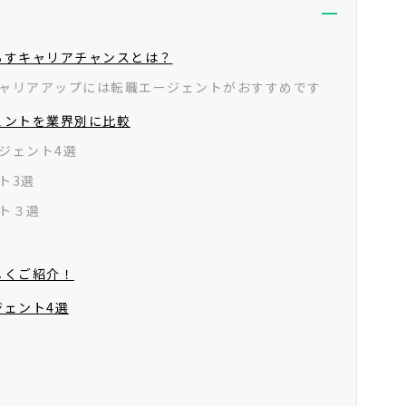
スの評価に関して影響を及ぼすことはありません。
らすキャリアチャンスとは？
ャリアアップには転職エージェントがおすすめです
ェントを業界別に比較
ジェント4選
ト3選
ト３選
しくご紹介！
ェント4選