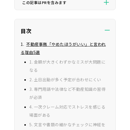
この記事はPRを含みます
CAREER VIEWが紹介するサービスの一部には広告が
含まれており、当サイトを経由して申し込みが行われ
た場合にサービスの提供元の企業様より報酬を受け
目次
取ることがあります。ただし、当サイトはユーザーの
利益を第一に考えており、サービスの評価に関して影
不動産事務「やめたほうがいい」と言われ
響を及ぼすことはありません。
る理由5選
1. 金額が大きくわずかなミスが大問題に
なる
2. 土日出勤が多く予定が合わせにくい
3. 専門用語や法律など不動産知識の習得
が必須
4. 一次クレーム対応でストレスを感じる
場面がある
5. 文言や書類の細かなチェックに神経を