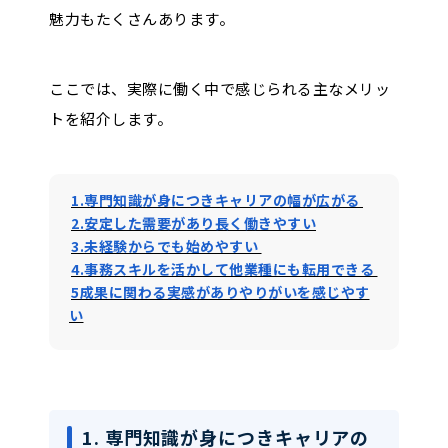
営業担当が円滑に契約を進められるよう、
魅力もたくさんあります。
資料準備やスケジュール調整を行います。
来店したお客様の受付や電話対応を任され
ることも多く、第一印象を左右する役割で
ここでは、実際に働く中で感じられる主なメリッ
す。
社内外の人とのやり取りが多く、コミュニ
トを紹介します。
ケーション力が活かせる業務でもありま
す。
1.専門知識が身につきキャリアの幅が広がる
4. 経理・入金管理・書類の保管業務
2.安定した需要があり長く働きやすい
家賃や仲介手数料などの入金管理、領収書
3.未経験からでも始めやすい
の発行、請求書処理などの経理補助も担当
4.事務スキルを活かして他業種にも転用できる
します。
5成果に関わる実感がありやりがいを感じやす
金銭を扱うため、正確さと責任感が欠かせ
ません。
い
また、契約書類のファイリングや保管な
ど、地味ながら欠かせない事務作業も含ま
れます。
5. その他のサポート業務（庶務・総務な
1. 専門知識が身につきキャリアの
ど）