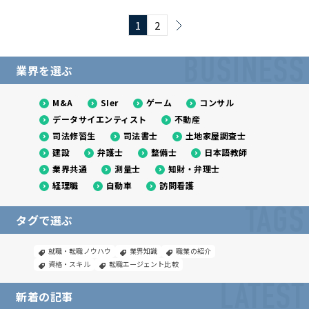
1
2
BUSINESS
業界を選ぶ
M&A
SIer
ゲーム
コンサル
データサイエンティスト
不動産
司法修習生
司法書士
土地家屋調査士
建設
弁護士
整備士
日本語教師
業界共通
測量士
知財・弁理士
経理職
自動車
訪問看護
TAGS
タグで選ぶ
就職・転職ノウハウ
業界知識
職業の紹介
資格・スキル
転職エージェント比較
LATEST
新着の記事