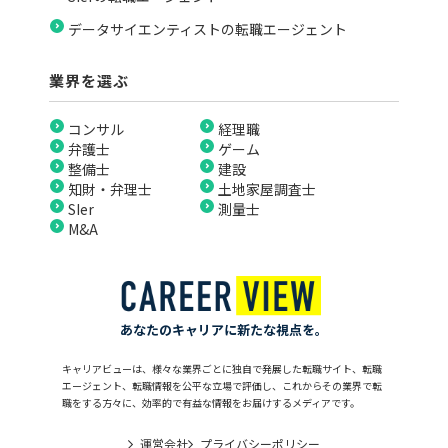
データサイエンティストの転職エージェント
業界を選ぶ
コンサル
経理職
弁護士
ゲーム
整備士
建設
知財・弁理士
土地家屋調査士
SIer
測量士
M&A
あなたのキャリアに新たな視点を。
キャリアビューは、様々な業界ごとに独自で発展した転職サイト、転職
エージェント、転職情報を公平な立場で評価し、これからその業界で転
職をする方々に、効率的で有益な情報をお届けするメディアです。
運営会社
プライバシーポリシー