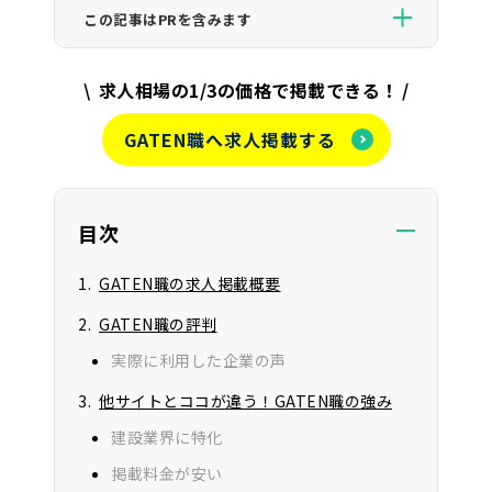
徴や転職のコツも
この記事はPRを含みます
徹底解説
CAREER VIEWが紹介するサービスの一部には広告が
求人相場の1/3の価格で掲載できる！
含まれており、当サイトを経由して申し込みが行われ
た場合にサービスの提供元の企業様より報酬を受け
GATEN職へ求人掲載する
取ることがあります。ただし、当サイトはユーザーの
利益を第一に考えており、サービスの評価に関して影
響を及ぼすことはありません。
目次
GATEN職の求人掲載概要
GATEN職の評判
実際に利用した企業の声
他サイトとココが違う！GATEN職の強み
建設業界に特化
掲載料金が安い