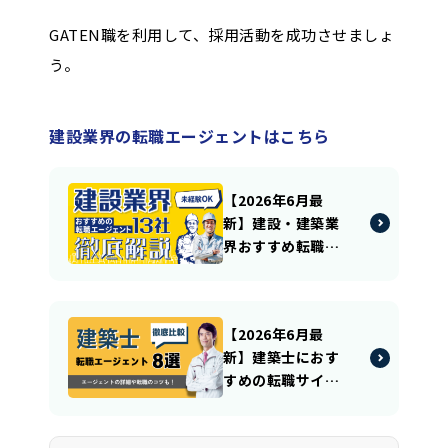
GATEN職を利用して、採用活動を成功させましょ
う。
建設業界の転職エージェントはこちら
【2026年6月最
新】建設・建築業
界おすすめ転職エ
ージェントを紹
介！特色別に選び
方や利用方法まで
【2026年6月最
徹底解説
新】建築士におす
すめの転職サイ
ト・エージェント
おすすめ８選！特