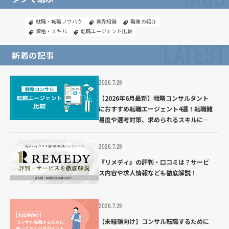
TAGS
就職・転職ノウハウ
業界知識
職業の紹介
資格・スキル
転職エージェント比較
LATEST
新着の記事
2026.7.29
【2026年6月最新】戦略コンサルタント
におすすめ転職エージェント4選！転職難
易度や選考対策、求められるスキルにつ
いて解説
2026.7.29
『リメディ』の評判・口コミは？サービ
ス内容や求人情報なども徹底解説！
2026.7.29
【未経験向け】コンサル転職するために