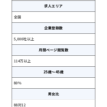
求人エリア
掲載料金
月額2~3万円
全国
対応職種
土木工事業/建築工事業/運送・運
企業登録数
求人エリア
全国
5,000社以上
月間ページ閲覧数
主な利用者層
20～40代
114万以上
25歳～45歳
80％
男女比
88対12