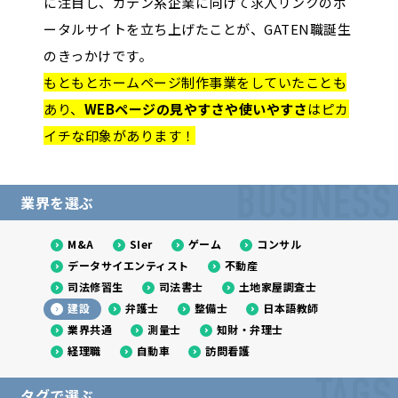
に注目し、ガテン系企業に向けて求人リンクのポ
ータルサイトを立ち上げたことが、GATEN職誕生
のきっかけです。
もともとホームページ制作事業をしていたことも
あり、
WEBページの見やすさや使いやすさ
はピカ
イチな印象があります！
BUSINESS
業界を選ぶ
M&A
SIer
ゲーム
コンサル
データサイエンティスト
不動産
司法修習生
司法書士
土地家屋調査士
建設
弁護士
整備士
日本語教師
業界共通
測量士
知財・弁理士
経理職
自動車
訪問看護
タグで選ぶ