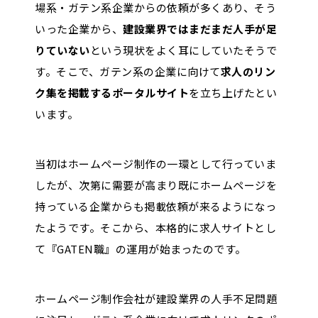
場系・ガテン系企業からの依頼が多くあり、そう
株式会社アール・エム
いった企業から、
建設業界ではまだまだ人手が足
りていない
という現状をよく耳にしていたそうで
本社所在地
す。そこで、ガテン系の企業に向けて
求人のリン
〒541-0052
ク集を掲載するポータルサイト
を立ち上げたとい
大阪府大阪市中央区安土町2-3-13 大阪国際ビル
います。
ディング5F
当初はホームページ制作の一環として行っていま
設立
したが、次第に需要が高まり既にホームページを
2006年5月29日
持っている企業からも掲載依頼が来るようになっ
たようです。そこから、本格的に求人サイトとし
コーポレートサイト
て『GATEN職』の運用が始まったのです。
https://r-m.jp/
ホームページ制作会社が建設業界の人手不足問題