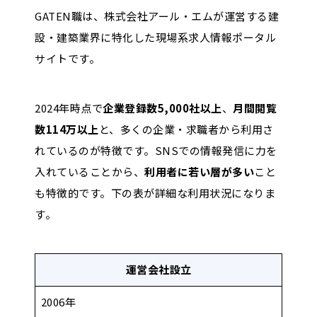
GATEN職は、株式会社アール・エムが運営する建
運営会社
株式会社アール・エム
設・建築業界に特化した現場系求人情報ポータル
サイトです。
設立
2006年
2024年時点で
企業登録数5,000社以上
、
月間閲覧
・
建設・建築業界
に特化
数114万以上
と、多くの企業・求職者から利用さ
おすすめポイント
・
相場より低めの価格帯
れているのが特徴です。SNSでの情報発信に力を
・
主要求人検索エンジン7社
へ同
入れていることから、
利用者に若い層が多い
こと
も特徴的です。下の表が詳細な利用状況になりま
・求人の作成・更新が
24時間・
す。
機能
・
写真・動画
の掲載も可能！
・気になる候補者に
スカウト
で
運営会社設立
公開求人数
7,277件（2025年10月時点）
2006年