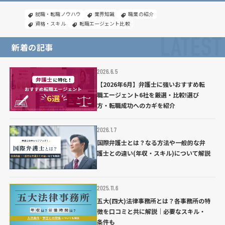
就職・転職ノウハウ
業界知識
職業の紹介
資格・スキル
転職エージェント比較
LATEST
新着の記事
2026.6.5
【2026年6月】弁護士に強いおすすめ転
職エージェント6社を厳選・比較!選び
方・転職成功へのカギを紹介
2026.1.7
国際弁護士とは？なる方法や一般的な弁
護士との違い(年収・スキル)について解説
2025.11.6
五大(四大)法律事務所とは？各事務所の特
徴を口コミと共に解説｜必要なスキル・
条件も