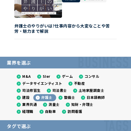
弁護士のやりがいは?仕事内容から大変なことや苦
労・魅力まで解説
BUSINESS
業界を選ぶ
M&A
SIer
ゲーム
コンサル
データサイエンティスト
不動産
司法修習生
司法書士
土地家屋調査士
建設
弁護士
整備士
日本語教師
業界共通
測量士
知財・弁理士
経理職
自動車
訪問看護
TAGS
タグで選ぶ