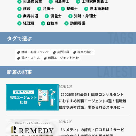
司法修習生
司法書士
土地家屋調査士
建設
弁護士
整備士
日本語教師
業界共通
測量士
知財・弁理士
経理職
自動車
訪問看護
TAGS
タグで選ぶ
就職・転職ノウハウ
業界知識
職業の紹介
資格・スキル
転職エージェント比較
LATEST
新着の記事
2026.7.29
【2026年6月最新】戦略コンサルタント
におすすめ転職エージェント4選！転職難
易度や選考対策、求められるスキルにつ
いて解説
2026.7.29
『リメディ』の評判・口コミは？サービ
ス内容や求人情報なども徹底解説！